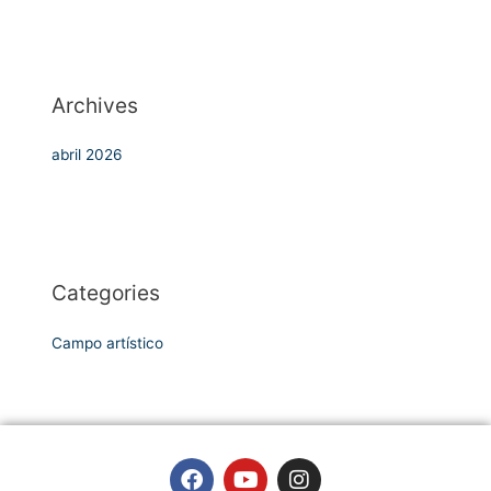
Archives
abril 2026
Categories
Campo artístico
F
Y
I
a
o
n