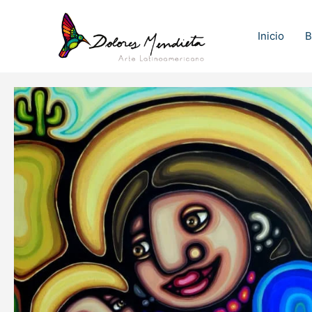
Ir
al
Inicio
B
contenido