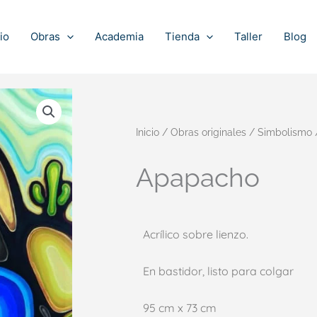
io
Obras
Academia
Tienda
Taller
Blog
Inicio
/
Obras originales
/
Simbolismo
Apapacho
Acrílico sobre lienzo.
En bastidor, listo para colgar
95 cm x 73 cm