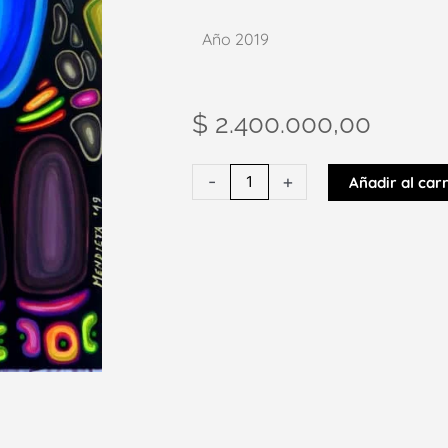
Año 2019
$
2.400.000,00
Apapacho
-
+
Añadir al carr
cantidad