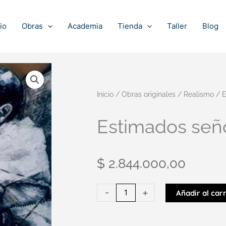
io
Obras
Academia
Tienda
Taller
Blog
Inicio
/
Obras originales
/
Realismo
/ E
Estimados señ
$
2.844.000,00
Estimados
-
+
Añadir al carr
señores
cantidad