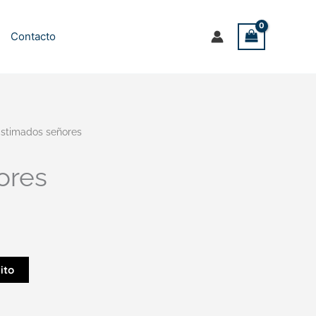
Contacto
stimados señores
ores
ito