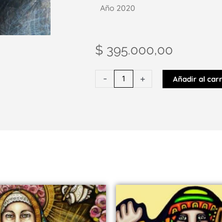
Año 2020
$
395.000,00
Estudio
-
+
Añadir al carr
en
tonos
tierras
/
Dibujo
cantidad