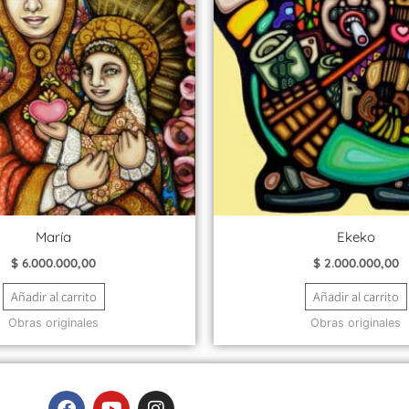
María
Ekeko
$
6.000.000,00
$
2.000.000,00
Añadir al carrito
Añadir al carrito
Obras originales
Obras originales
F
Y
I