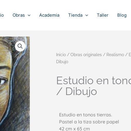
io
Obras
Academia
Tienda
Taller
Blog
Inicio
/
Obras originales
/
Realismo
/ E
Dibujo
Estudio en tono
/ Dibujo
Estudio en tonos tierras.
Pastel a la tiza sobre papel
42 cm x 65 cm