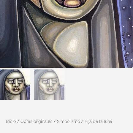
Inicio
/
Obras originales
/
Simbolismo
/ Hija de la luna