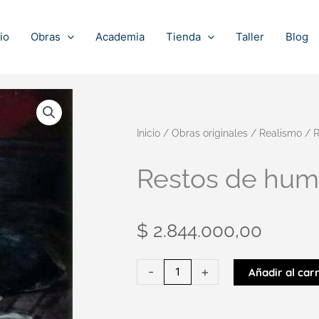
io
Obras
Academia
Tienda
Taller
Blog
Inicio
/
Obras originales
/
Realismo
/ R
Restos de hu
$
2.844.000,00
Restos
-
+
Añadir al carr
de
humedad
cantidad