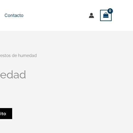
Contacto
estos de humedad
medad
ito