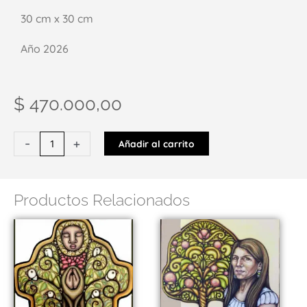
30 cm x 30 cm
Año 2026
$
470.000,00
Solcito
-
+
Añadir al carrito
de
invierno
cantidad
Productos Relacionados