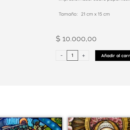
Tamaño: 21 cm x 15 cm
$
10.000,00
Tarjetón
-
+
Añadir al carr
Sikuriada
por
el
maíz
cantidad