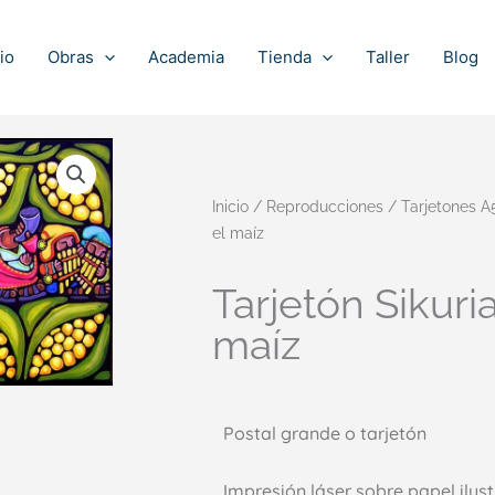
io
Obras
Academia
Tienda
Taller
Blog
Inicio
/
Reproducciones
/
Tarjetones A
el maíz
Tarjetón Sikuri
maíz
Postal grande o tarjetón
Impresión láser sobre papel ilus