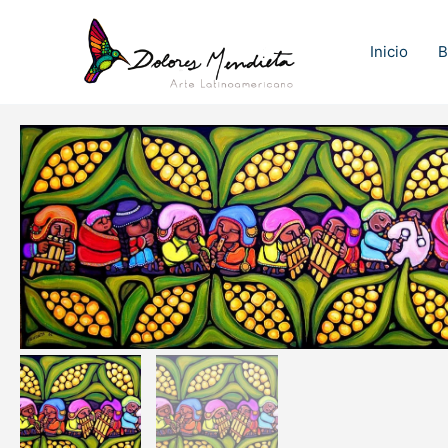
Ir
al
Inicio
B
contenido