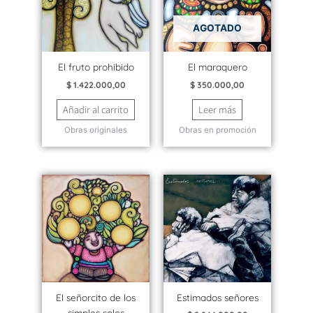
AGOTADO
El fruto prohibido
El maraquero
$
1.422.000,00
$
350.000,00
Añadir al carrito
Leer más
Obras originales
Obras en promoción
El señorcito de los
Estimados señores
simples soles