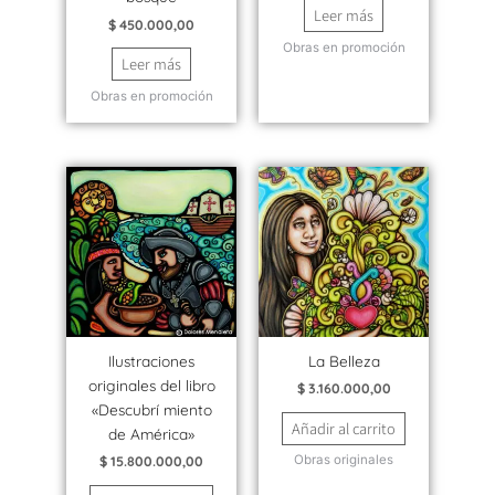
Leer más
$
450.000,00
Obras en promoción
Leer más
Obras en promoción
Ilustraciones
La Belleza
originales del libro
$
3.160.000,00
«Descubrí miento
Añadir al carrito
de América»
Obras originales
$
15.800.000,00