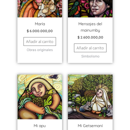
María
Mensajes del
mainumby
$
6.000.000,00
$
2.600.000,00
Añadir al carrito
Añadir al carrito
Obras originales
Simbolismo
Mi apu
Mi Getsemaní