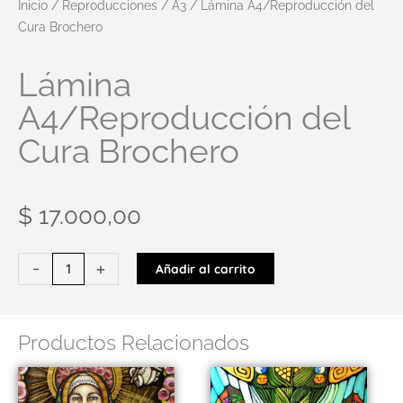
Inicio
/
Reproducciones
/
A3
/ Lámina A4/Reproducción del
Cura Brochero
Lámina
A4/Reproducción del
Cura Brochero
$
17.000,00
Lámina
-
+
Añadir al carrito
A4/Reproducción
del
Cura
Productos Relacionados
Brochero
cantidad