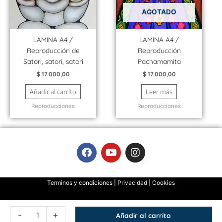
AGOTADO
LAMINA A4 /
LAMINA A4 /
Reproducción de
Reproducción
Satori, satori, satori
Pachamamita
$
17.000,00
$
17.000,00
Añadir al carrito
Leer más
Reproducciones
Reproducciones
F
Y
I
a
o
n
c
u
s
e
t
t
Terminos y condiciones | Privacidad | Cookies
b
u
a
o
b
g
Dolores Mendieta
Diseño:
360pymes.com
o
e
r
Lámina
-
+
k
a
Añadir al carrito
A4/Reproducción