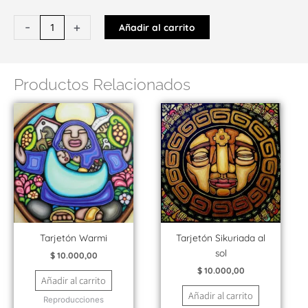
LAMINA
-
+
Añadir al carrito
A4
/
Reproducción
Productos Relacionados
Charanguito
del
maíz
cantidad
Tarjetón Warmi
Tarjetón Sikuriada al
sol
$
10.000,00
$
10.000,00
Añadir al carrito
Añadir al carrito
Reproducciones