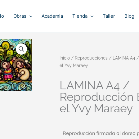
io
Obras
Academia
Tienda
Taller
Blog
Inicio
/
Reproducciones
/ LAMINA A4 /
el Yvy Maraey
LAMINA A4 /
Reproducción
el Yvy Maraey
Reproducción firmada al dorso po