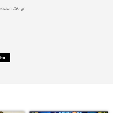
tración 250 gr
ito