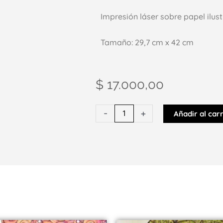
Impresión láser sobre papel ilus
Tamaño: 29,7 cm x 42 cm
$
17.000,00
LAMINA
-
+
Añadir al carr
A4
/
Reproducción
Buscando
el
Yvy
Maraey
cantidad