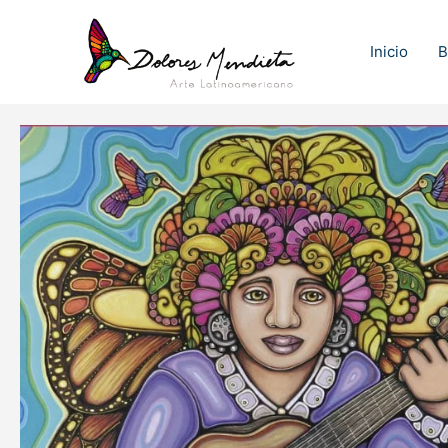
Ir
al
Inicio
B
contenido