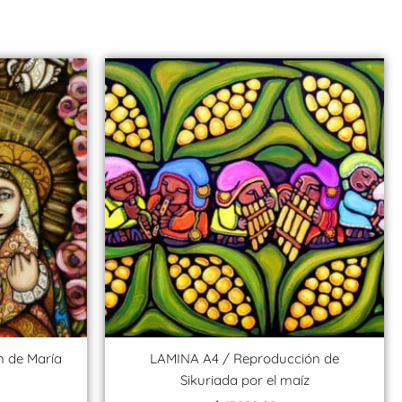
 de María
LAMINA A4 / Reproducción de
Sikuriada por el maíz