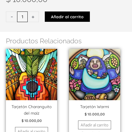
Tarjetón
-
+
Añadir al carrito
A5
de
Así
Productos Relacionados
en
la
Tierra
como
en
el
cielo
cantidad
Tarjetón Charanguito
Tarjetón Warmi
del maíz
$
10.000,00
$
10.000,00
Añadir al carrito
Añadir al carrito