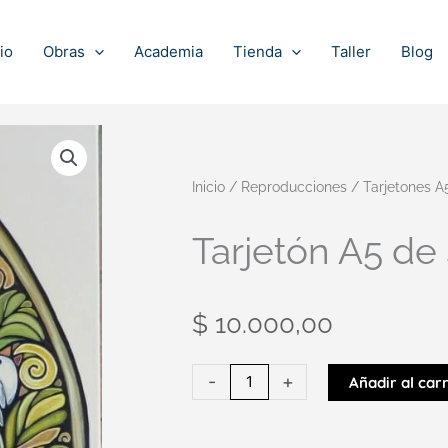
io
Obras
Academia
Tienda
Taller
Blog
Inicio
/
Reproducciones
/
Tarjetones A
Tarjetón A5 de 
$
10.000,00
Tarjetón
-
+
Añadir al carr
A5
de
Satori