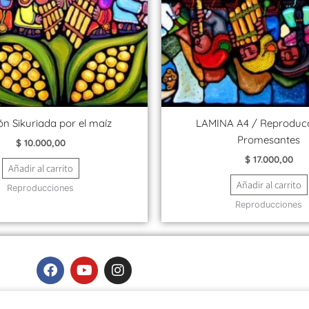
ón Sikuriada por el maíz
LAMINA A4 / Reproduc
Promesantes
$
10.000,00
$
17.000,00
Añadir al carrito
Añadir al carrito
Reproducciones
Reproducciones
F
Y
I
a
o
n
c
u
s
e
t
t