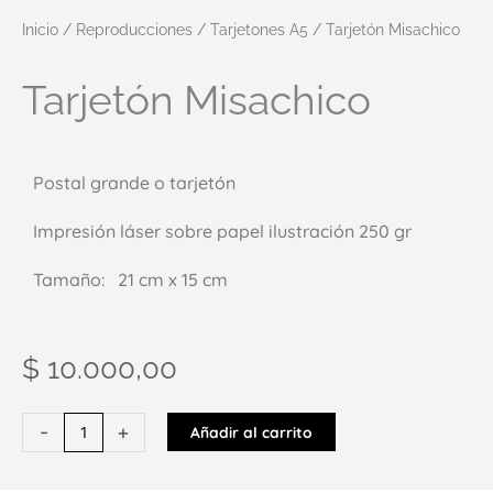
Inicio
/
Reproducciones
/
Tarjetones A5
/ Tarjetón Misachico
Tarjetón Misachico
Postal grande o tarjetón
Impresión láser sobre papel ilustración 250 gr
Tamaño: 21 cm x 15 cm
$
10.000,00
Tarjetón
-
+
Añadir al carrito
Misachico
cantidad