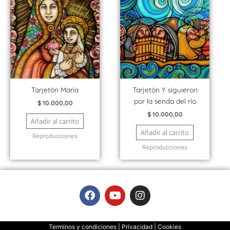
Tarjetón María
Tarjetón Y siguieron
por la senda del río
$
10.000,00
$
10.000,00
Añadir al carrito
Añadir al carrito
Reproducciones
Reproducciones
F
Y
I
a
o
n
c
u
s
e
t
t
Terminos y condiciones | Privacidad | Cookies