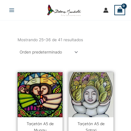
Ir
al
contenido
Mostrando 25–36 de 41 resultados
Tarjetón A5 de
Tarjetón A5 de
Munay
Satori